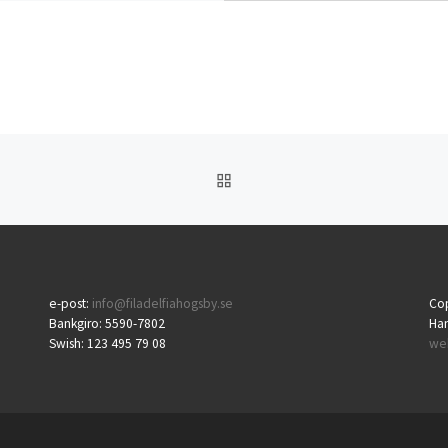
TILLBAKA TILL INLÄGGSL
e-post:
info@filadelfiahogsby.se
Cop
Bankgiro: 5590-7802
Ha
Swish: 123 495 79 08
we