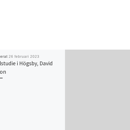
cerat
26 februari 2023
lstudie i Högsby, David
son