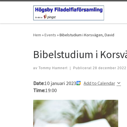
Hoppa till innehåll
Hem
»
Events
»
Bibelstudium i Korsvägen, David
Bibelstudium i Korsv
av
Tommy Hamnert
|
Publicerat
28 december 2022
Date:
10 januari 2023
Add to Calendar
Time:
19:00