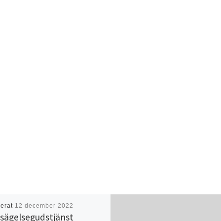
cerat
12 december 2022
sägelsegudstjänst