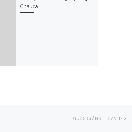
Chauca
Nä
ISTA
GUDSTJÄNST, DAVID