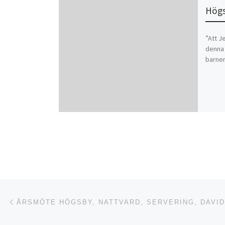
Högs
”Att Je
denna 
barne
Inläggsnavigering
Föregående inlägg
ÅRSMÖTE HÖGSBY, NATTVARD, SERVERING, DAVID