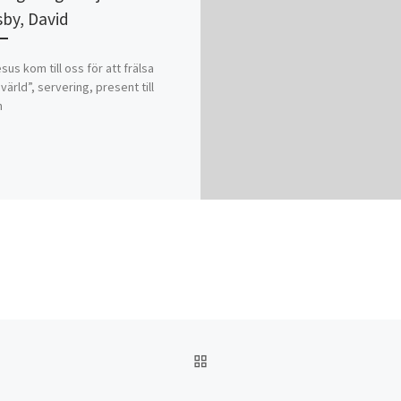
by, David
sus kom till oss för att frälsa
värld”, servering, present till
n
TILLBAKA TILL INLÄGGSL