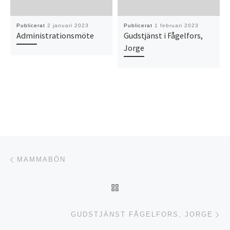
Publicerat
2 januari 2023
Publicerat
1 februari 2023
Administrationsmöte
Gudstjänst i Fågelfors,
Jorge
Inläggsnavigering
Föregående inlägg
MAMMABÖN
TILLBAKA TILL INLÄGGSL
Nä
GUDSTJÄNST FÅGELFORS, JORGE