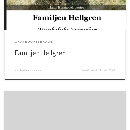
OKATEGORISERADE
Familjen Hellgren
av
Andreas Olsson
Publicerat
11 juli 2023
Psaltaren 34:9 ”Smaka och se hur god Herren är! Lycklig är den
människa som tar sin tillflykt tillhonom!”Nu är det sommar igen, en
fantastisk tid i Guds skapade natur. Vi får tacka Gud för både sol