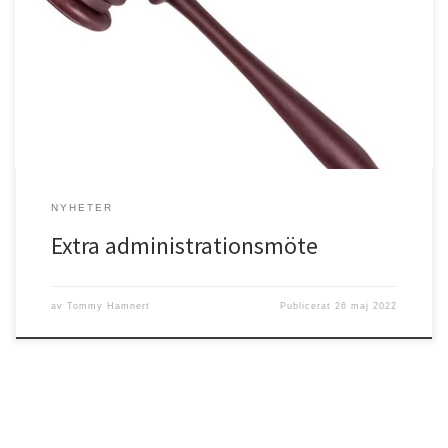
Härmed kallas du som är medlem i Filadelfiaförsamlingen i Högsby
till ett extra administrationsmöte gällande stadgeändringar.
NYHETER
Extra administrationsmöte
av
Tommy Hamnert
Publicerat
26 maj 2022