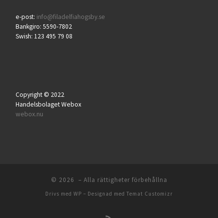
e-post:
info@filadelfiahogsby.se
Bankgiro: 5590-7802
Swish: 123 495 79 08
Copyright © 2022
Handelsbolaget Webox
webox.nu
© 2026
– Alla rättigheter förbehållna
Drivs med
WP
– Designad med
Temat Customizr