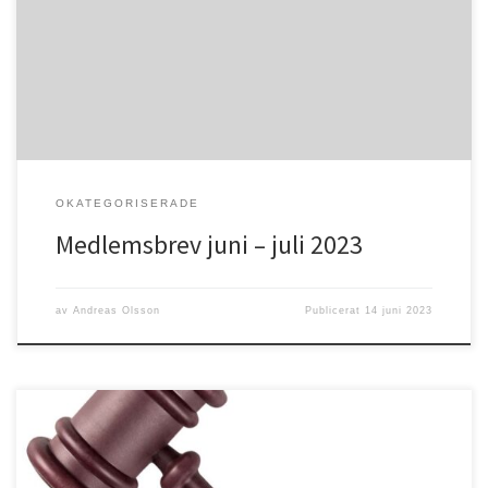
fantastisk tid i Guds skapade natur. Vi får tacka Gud för både sol
och regnsom vi så väl behöver. Sommar innebär också en tid för
många som […]
OKATEGORISERADE
Medlemsbrev juni – juli 2023
av
Andreas Olsson
Publicerat
14 juni 2023