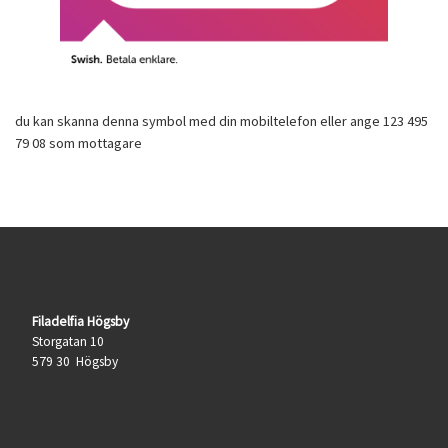
du kan skanna denna symbol med din mobiltelefon eller ange 123 495
79 08 som mottagare
Filadelfia Högsby
Storgatan 10
579 30 Högsby