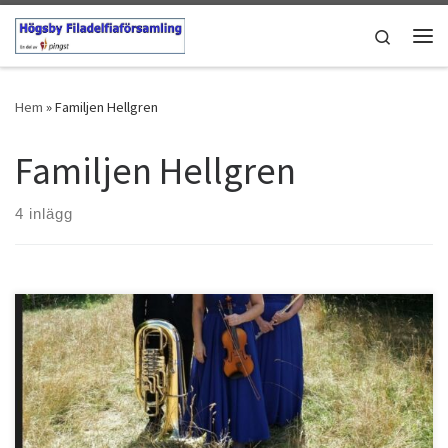
Hoppa till innehåll
Search
Men
Hem
»
Familjen Hellgren
Familjen Hellgren
4 inlägg
Bostället 30/7