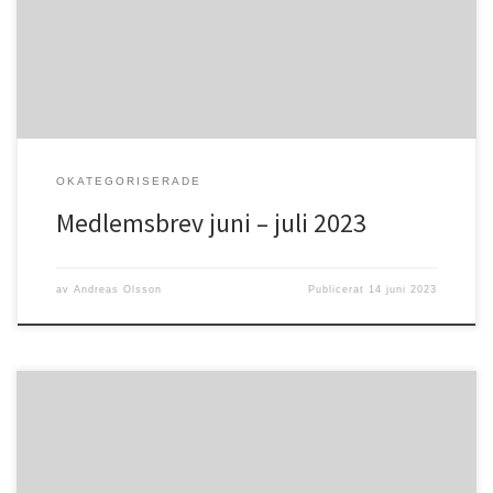
och regnsom vi så väl behöver. Sommar innebär också en tid för
många som […]
OKATEGORISERADE
Medlemsbrev juni – juli 2023
av
Andreas Olsson
Publicerat
14 juni 2023
Psaltaren 34:9 ”Smaka och se hur god Herren är! Lycklig är den
människa som tar sin tillflykt tillhonom!”Nu är det sommar igen, en