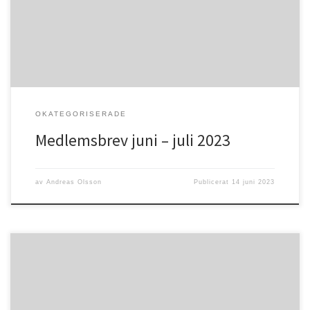
och regnsom vi så väl behöver. Sommar innebär också en tid för
många som […]
OKATEGORISERADE
Medlemsbrev juni – juli 2023
av
Andreas Olsson
Publicerat
14 juni 2023
Psaltaren 34:9 ”Smaka och se hur god Herren är! Lycklig är den
människa som tar sin tillflykt tillhonom!”Nu är det sommar igen, en