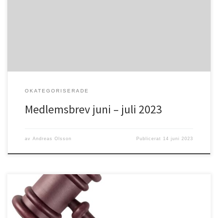
fantastisk tid i Guds skapade natur. Vi får tacka Gud för både sol
och regnsom vi så väl behöver. Sommar innebär också en tid för
många som […]
OKATEGORISERADE
Medlemsbrev juni – juli 2023
av
Andreas Olsson
Publicerat
14 juni 2023