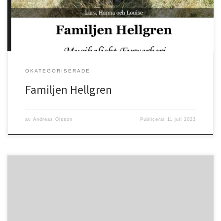
OKATEGORISERADE
Familjen Hellgren
av
Andreas Olsson
Publicerat
11 juli 2023
Psaltaren 34:9 ”Smaka och se hur god Herren är! Lycklig är den
människa som tar sin tillflykt tillhonom!”Nu är det sommar igen, en
fantastisk tid i Guds skapade natur. Vi får tacka Gud för både sol