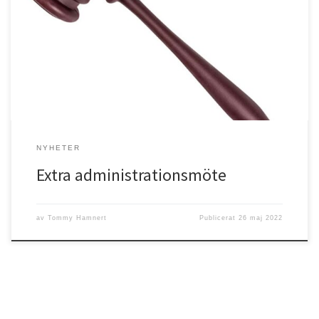
Härmed kallas du som är medlem i Filadelfiaförsamlingen i Högsby
till ett extra administrationsmöte gällande stadgeändringar.
NYHETER
Extra administrationsmöte
av
Tommy Hamnert
Publicerat
26 maj 2022