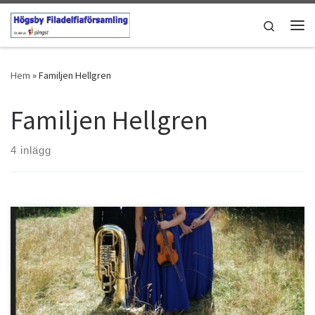
Hoppa till innehåll
Search
Men
Hem
»
Familjen Hellgren
Familjen Hellgren
4 inlägg
Bostället 30/7