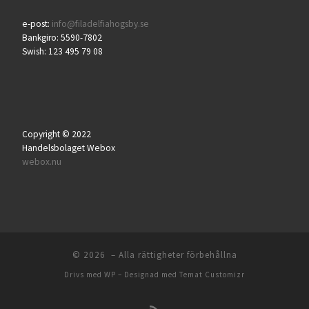
e-post:
info@filadelfiahogsby.se
Bankgiro: 5590-7802
Swish: 123 495 79 08
Copyright © 2022
Handelsbolaget Webox
webox.nu
© 2026
– Alla rättigheter förbehållna
Drivs med
WP
– Designad med
Temat Customizr