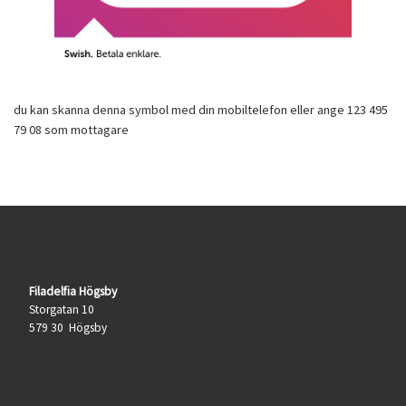
du kan skanna denna symbol med din mobiltelefon eller ange 123 495
79 08 som mottagare
Filadelfia Högsby
Storgatan 10
579 30 Högsby