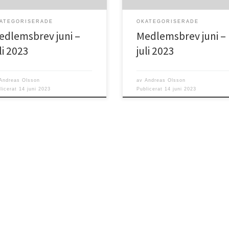
ver. Sommar innebär också en
behöver. Sommar innebär också 
för många som […]
tid för många som […]
ATEGORISERADE
OKATEGORISERADE
edlemsbrev juni –
Medlemsbrev juni –
li 2023
juli 2023
Andreas Olsson
av
Andreas Olsson
licerat
14 juni 2023
Publicerat
14 juni 2023