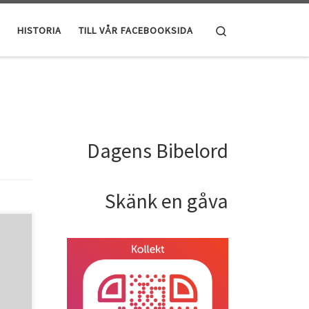
Search
HISTORIA
TILL VÅR FACEBOOKSIDA
Dagens Bibelord
Skänk en gåva
 god
a
är det
uds
r