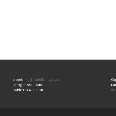
e-post:
info@filadelfiahogsby.se
Cop
Bankgiro: 5590-7802
Ha
Swish: 123 495 79 08
we