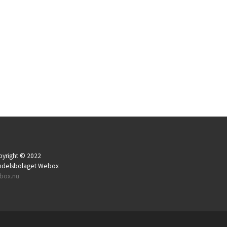
yright © 2022
ndelsbolaget Webox
box.nu