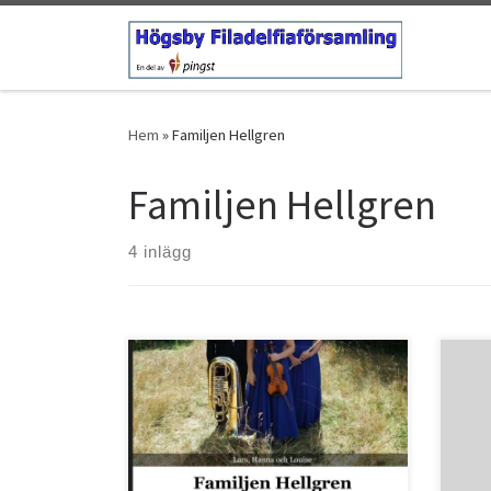
Hoppa till innehåll
Hem
»
Familjen Hellgren
Familjen Hellgren
4 inlägg
Psal
Herr
som t
Bostället 30/7
somm
skap
både