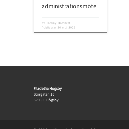
administrationsmöte
av
Tommy Hamnert
Publicerat
26 maj 2022
Filadelfia Högsby
Storgatan 10
579 30 Högsby