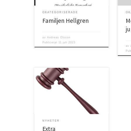
behö
tid 
OKATEGORISERADE
OK
Familjen Hellgren
M
ju
av
Andreas Olsson
Publicerat
11 juli 2023
av
Pub
Härmed kallas du som är medlem i
Filadelfiaförsamlingen i Högsby till ett
extra administrationsmöte gällande
stadgeändringar.
NYHETER
Extra