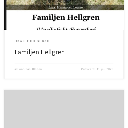
OKATEGORISERADE
Familjen Hellgren
av
Andreas Olsson
Publicerat
11 juli 2023
Psaltaren 34:9 ”Smaka och se hur god Herren är! Lycklig är den
människa som tar sin tillflykt tillhonom!”Nu är det sommar igen, en
fantastisk tid i Guds skapade natur. Vi får tacka Gud för både sol