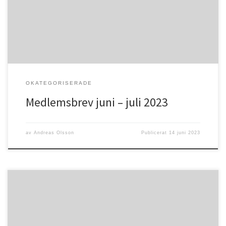
och regnsom vi så väl behöver. Sommar innebär också en tid för
många som […]
OKATEGORISERADE
Medlemsbrev juni – juli 2023
av
Andreas Olsson
Publicerat
14 juni 2023
Psaltaren 34:9 ”Smaka och se hur god Herren är! Lycklig är den
människa som tar sin tillflykt tillhonom!”Nu är det sommar igen, en