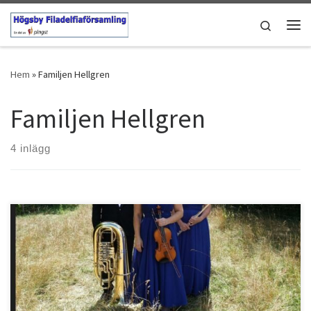
Hoppa till innehåll
Search
Men
Hem
»
Familjen Hellgren
Familjen Hellgren
4 inlägg
Bostället 30/7