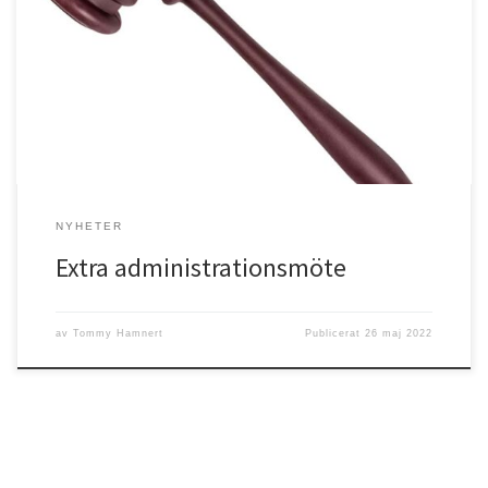
Härmed kallas du som är medlem i Filadelfiaförsamlingen i Högsby
till ett extra administrationsmöte gällande stadgeändringar.
NYHETER
Extra administrationsmöte
av
Tommy Hamnert
Publicerat
26 maj 2022