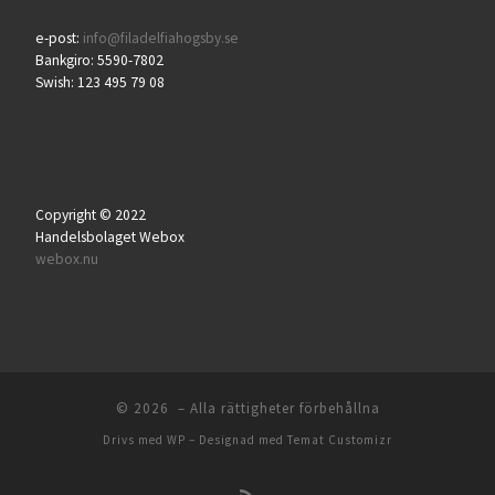
e-post:
info@filadelfiahogsby.se
Bankgiro: 5590-7802
Swish: 123 495 79 08
Copyright © 2022
Handelsbolaget Webox
webox.nu
© 2026
– Alla rättigheter förbehållna
Drivs med
WP
– Designad med
Temat Customizr