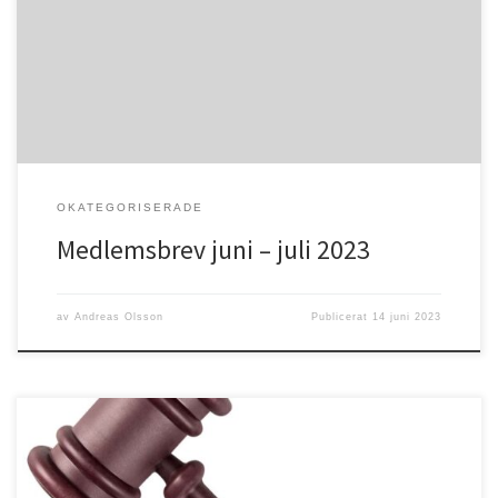
fantastisk tid i Guds skapade natur. Vi får tacka Gud för både sol
och regnsom vi så väl behöver. Sommar innebär också en tid för
många som […]
OKATEGORISERADE
Medlemsbrev juni – juli 2023
av
Andreas Olsson
Publicerat
14 juni 2023