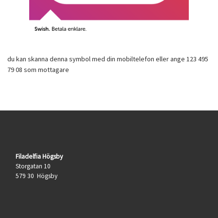
du kan skanna denna symbol med din mobiltelefon eller ange 123 495
79 08 som mottagare
Filadelfia Högsby
Storgatan 10
579 30 Högsby