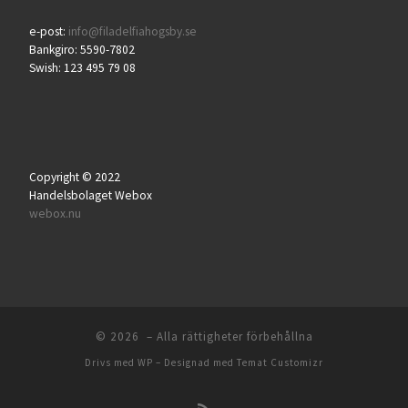
e-post:
info@filadelfiahogsby.se
Bankgiro: 5590-7802
Swish: 123 495 79 08
Copyright © 2022
Handelsbolaget Webox
webox.nu
© 2026
– Alla rättigheter förbehållna
Drivs med
WP
– Designad med
Temat Customizr