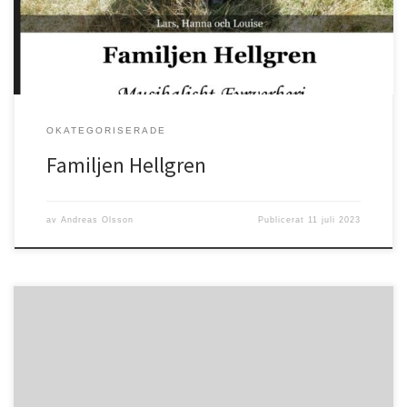
OKATEGORISERADE
Familjen Hellgren
av
Andreas Olsson
Publicerat
11 juli 2023
Psaltaren 34:9 ”Smaka och se hur god Herren är! Lycklig är den
människa som tar sin tillflykt tillhonom!”Nu är det sommar igen, en
fantastisk tid i Guds skapade natur. Vi får tacka Gud för både sol