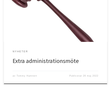
Härmed kallas du som är medlem i Filadelfiaförsamlingen i Högsby
till ett extra administrationsmöte gällande stadgeändringar.
NYHETER
Extra administrationsmöte
av
Tommy Hamnert
Publicerat
26 maj 2022