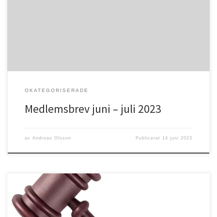
fantastisk tid i Guds skapade natur. Vi får tacka Gud för både sol
och regnsom vi så väl behöver. Sommar innebär också en tid för
många som […]
OKATEGORISERADE
Medlemsbrev juni – juli 2023
av
Andreas Olsson
Publicerat
14 juni 2023