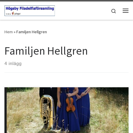
Hoppa till innehåll
Search
Men
Hem
»
Familjen Hellgren
Familjen Hellgren
4 inlägg
Bostället 30/7