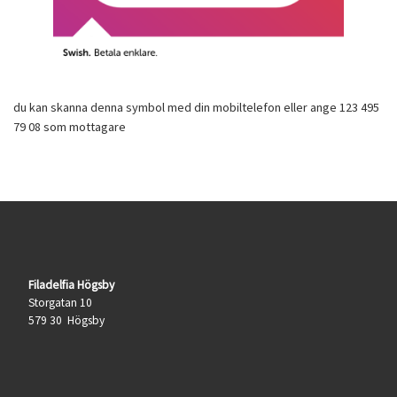
du kan skanna denna symbol med din mobiltelefon eller ange 123 495
79 08 som mottagare
Filadelfia Högsby
Storgatan 10
579 30 Högsby