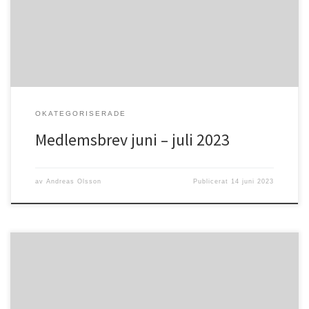
och regnsom vi så väl behöver. Sommar innebär också en tid för
många som […]
OKATEGORISERADE
Medlemsbrev juni – juli 2023
av
Andreas Olsson
Publicerat
14 juni 2023
Psaltaren 34:9 ”Smaka och se hur god Herren är! Lycklig är den
människa som tar sin tillflykt tillhonom!”Nu är det sommar igen, en