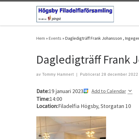
Hoppa till innehåll
Hem
»
Events
»
Dagledigträff Frank Johansson , Ingeg
Dagledigträff Frank 
av
Tommy Hamnert
|
Publicerat
28 december 2022
Date:
19 januari 2023
Add to Calendar
Time:
14:00
Location:
Filadelfia Högsby, Storgatan 10