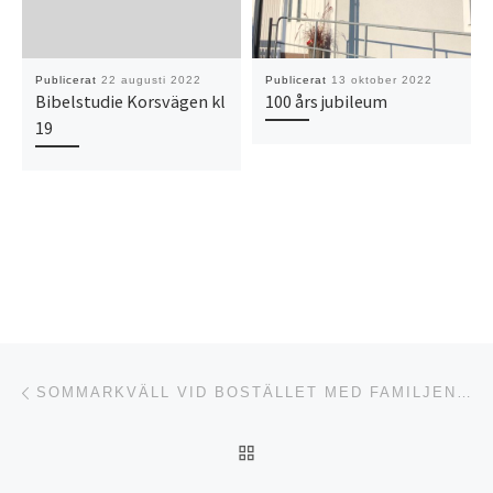
Publicerat
22 augusti 2022
Publicerat
13 oktober 2022
Bibelstudie Korsvägen kl
100 års jubileum
19
Inläggsnavigering
Föregående inlägg
SOMMARKVÄLL VID BOSTÄLLET MED FAMILJEN HELLGREN
TILLBAKA TILL INLÄGGSL
Nä