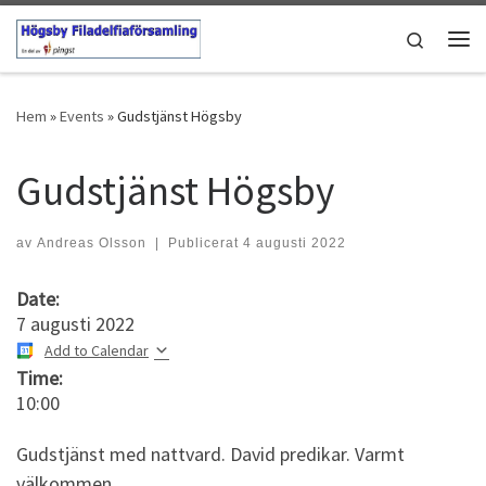
Hoppa till innehåll
Search
Men
Hem
»
Events
»
Gudstjänst Högsby
Gudstjänst Högsby
av
Andreas Olsson
|
Publicerat
4 augusti 2022
Date:
7 augusti 2022
Add to Calendar
Time:
10:00
Gudstjänst med nattvard. David predikar. Varmt
välkommen