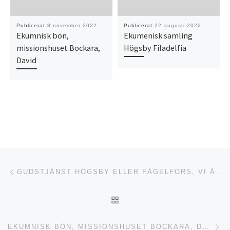
Publicerat
8 november 2022
Publicerat
22 augusti 2022
Ekumnisk bön,
Ekumenisk samling
missionshuset Bockara,
Högsby Filadelfia
David
Inläggsnavigering
Föregående inlägg
GUDSTJÄNST HÖGSBY ELLER FÅGELFORS, VI ÅTERKOMMER!
TILLBAKA TILL INLÄGGSL
Nä
EKUMNISK BÖN, MISSIONSHUSET BOCKARA, DAVID