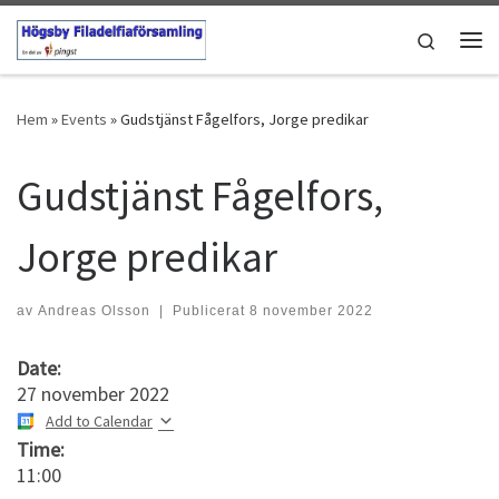
Hoppa till innehåll
Search
Men
Hem
»
Events
»
Gudstjänst Fågelfors, Jorge predikar
Gudstjänst Fågelfors,
Jorge predikar
av
Andreas Olsson
|
Publicerat
8 november 2022
Date:
27 november 2022
Add to Calendar
Time:
11:00