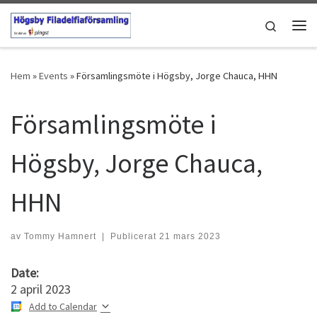
Hoppa till innehåll
Search
Men
Hem
»
Events
»
Församlingsmöte i Högsby, Jorge Chauca, HHN
Församlingsmöte i
Högsby, Jorge Chauca,
HHN
av
Tommy Hamnert
|
Publicerat
21 mars 2023
Date:
2 april 2023
Add to Calendar