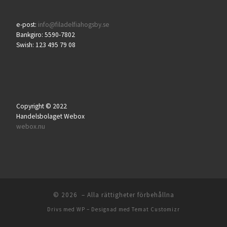
e-post:
info@filadelfiahogsby.se
Bankgiro: 5590-7802
Swish: 123 495 79 08
Copyright © 2022
Handelsbolaget Webox
webox.nu
© 2026
– Alla rättigheter förbehållna
Drivs med
WP
– Designad med
Temat Customizr