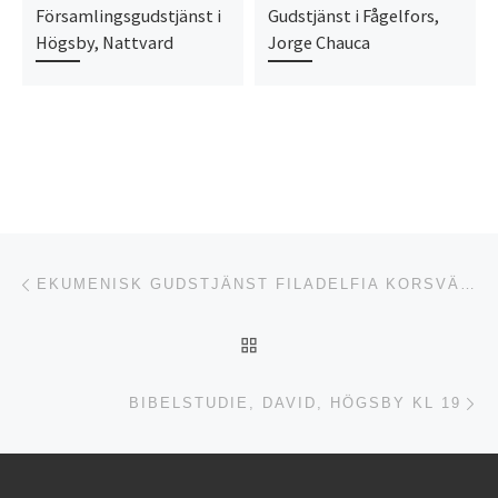
Församlingsgudstjänst i
Gudstjänst i Fågelfors,
Högsby, Nattvard
Jorge Chauca
Inläggsnavigering
Föregående inlägg
EKUMENISK GUDSTJÄNST FILADELFIA KORSVÄGEN, DAVID
TILLBAKA TILL INLÄGGSL
Nä
BIBELSTUDIE, DAVID, HÖGSBY KL 19