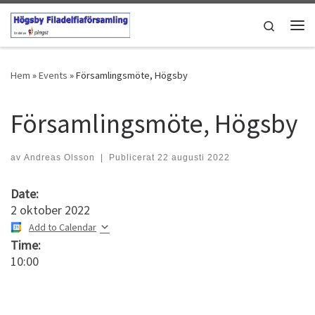
Hoppa till innehåll
Search
Men
Hem
»
Events
»
Församlingsmöte, Högsby
Församlingsmöte, Högsby
av
Andreas Olsson
|
Publicerat
22 augusti 2022
Date:
2 oktober 2022
Add to Calendar
Time:
10:00