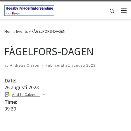
Hoppa till innehåll
Search
Men
Hem
»
Events
»
FÅGELFORS-DAGEN
FÅGELFORS-DAGEN
av
Andreas Olsson
|
Publicerat
21 augusti 2023
Date:
26 augusti 2023
Add to Calendar
Time:
09:30