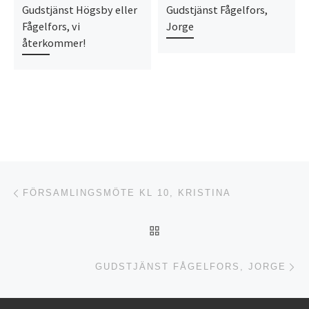
Gudstjänst Högsby eller
Gudstjänst Fågelfors,
Fågelfors, vi
Jorge
återkommer!
Inläggsnavigering
Föregående inlägg
FÖRSAMLINGSMÖTE KL 10, KRISTINA
TILLBAKA TILL INLÄGGSL
Nä
GUDSTJÄNST FÅGELFORS, JORGE