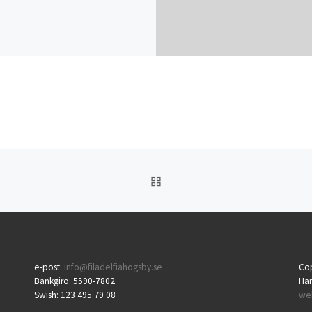
TILLBAKA TILL INLÄGGSL
e-post:
info@filadelfiahogsby.se
Cop
Bankgiro: 5590-7802
Ha
Swish: 123 495 79 08
we