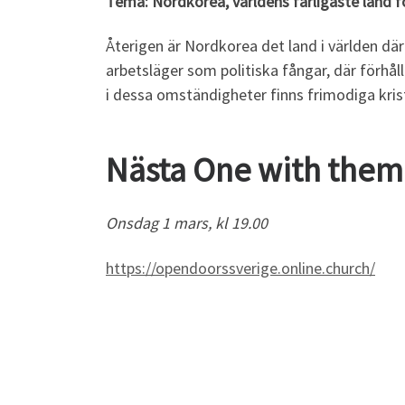
Tema: Nordkorea, världens farligaste land f
Återigen är Nordkorea det land i världen där
arbetsläger som politiska fångar, där förhå
i dessa omständigheter finns frimodiga krist
Nästa One with them
Onsdag 1 mars, kl 19.00
https://opendoorssverige.online.church/