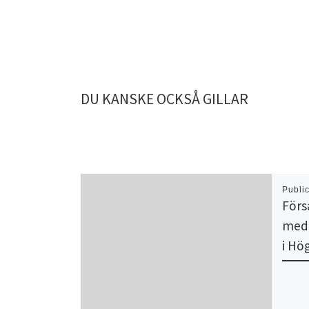
DU KANSKE OCKSÅ GILLAR
Publi
Förs
med 
i Hö