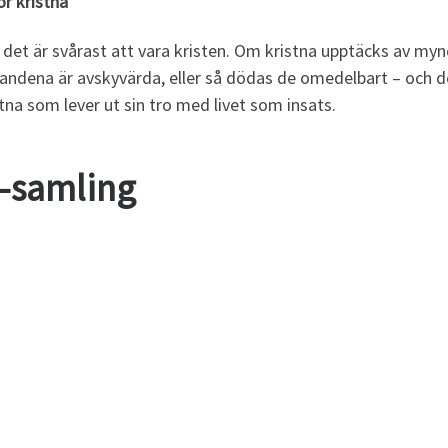
ör kristna
 det är svårast att vara kristen. Om kristna upptäcks av myn
llandena är avskyvärda, eller så dödas de omedelbart – och d
na som lever ut sin tro med livet som insats.
-samling