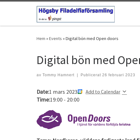
Hoppa till innehåll
Hem
»
Events
»
Digital bön med Open doors
Digital bön med Ope
av
Tommy Hamnert
|
Publicerat
26 februari 2023
Date:
1 mars 2023
Add to Calendar
Time:
19:00
-
20:00