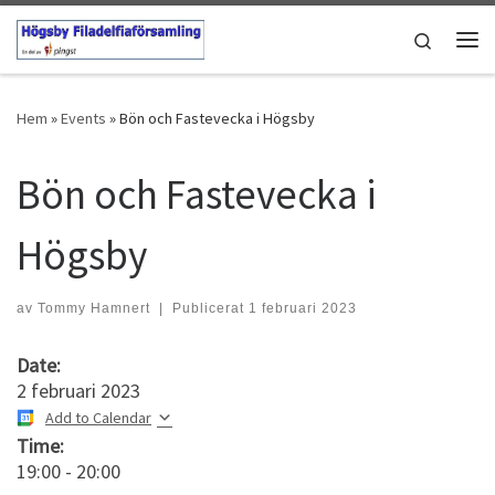
Hoppa till innehåll
Search
Men
Hem
»
Events
»
Bön och Fastevecka i Högsby
Bön och Fastevecka i
Högsby
av
Tommy Hamnert
|
Publicerat
1 februari 2023
Date:
2 februari 2023
Add to Calendar
Time:
19:00
-
20:00