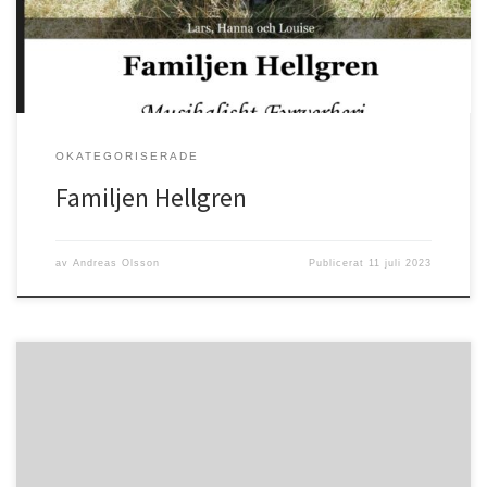
OKATEGORISERADE
Familjen Hellgren
av
Andreas Olsson
Publicerat
11 juli 2023
Psaltaren 34:9 ”Smaka och se hur god Herren är! Lycklig är den
människa som tar sin tillflykt tillhonom!”Nu är det sommar igen, en
fantastisk tid i Guds skapade natur. Vi får tacka Gud för både sol