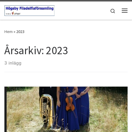
Hoppa till innehåll
Search
Men
Hem
»
2023
Årsarkiv:
2023
3 inlägg
Bostället 30/7