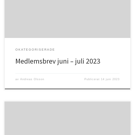
och regnsom vi så väl behöver. Sommar innebär också en tid för
många som […]
OKATEGORISERADE
Medlemsbrev juni – juli 2023
av
Andreas Olsson
Publicerat
14 juni 2023
Psaltaren 34:9 ”Smaka och se hur god Herren är! Lycklig är den
människa som tar sin tillflykt tillhonom!”Nu är det sommar igen, en