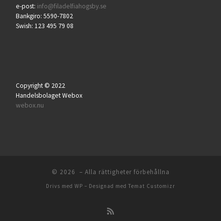
e-post:
info@filadelfiahogsby.se
Bankgiro: 5590-7802
Swish: 123 495 79 08
Copyright © 2022
Handelsbolaget Webox
webox.nu
© 2026
– Alla rättigheter förbehållna
Drivs med
WP
– Designad med
Temat Customizr