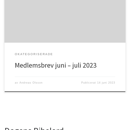
fantastisk tid i Guds skapade natur. Vi får tacka Gud för både sol
och regnsom vi så väl behöver. Sommar innebär också en tid för
många som […]
OKATEGORISERADE
Medlemsbrev juni – juli 2023
av
Andreas Olsson
Publicerat
14 juni 2023