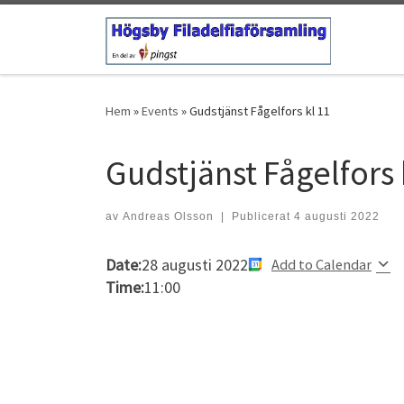
Hoppa till innehåll
Hem
»
Events
»
Gudstjänst Fågelfors kl 11
Gudstjänst Fågelfors 
av
Andreas Olsson
|
Publicerat
4 augusti 2022
Date:
28 augusti 2022
Add to Calendar
Time:
11:00