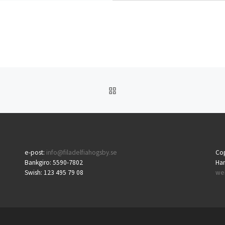
TILLBAKA TILL INLÄGGSL
e-post:
info@filadelfiahogsby.se
Cop
Bankgiro: 5590-7802
Ha
Swish: 123 495 79 08
we