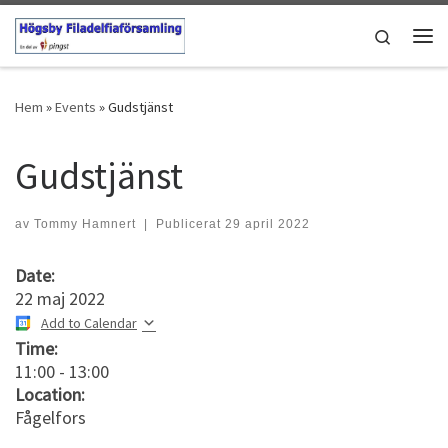
Hoppa till innehåll
Search
Men
Hem
»
Events
»
Gudstjänst
Gudstjänst
av
Tommy Hamnert
|
Publicerat
29 april 2022
Date:
22 maj 2022
Add to Calendar
Time:
11:00
-
13:00
Location:
Fågelfors