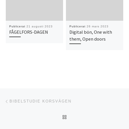
Publicerat
21 augusti 2023
Publicerat
26 mars 2023
FÅGELFORS-DAGEN
Digital bön, One with
them, Open doors
Inläggsnavigering
Föregående inlägg
BIBELSTUDIE KORSVÄGEN
TILLBAKA TILL INLÄGGSL
Nä