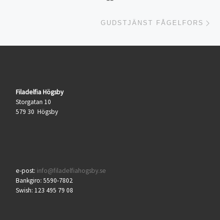
Nä
GUDSTJÄNST FÅGELFORS
Filadelfia Högsby
Storgatan 10
579 30 Högsby
e-post:
info@filadelfiahogsby.se
Bankgiro: 5590-7802
Swish: 123 495 79 08