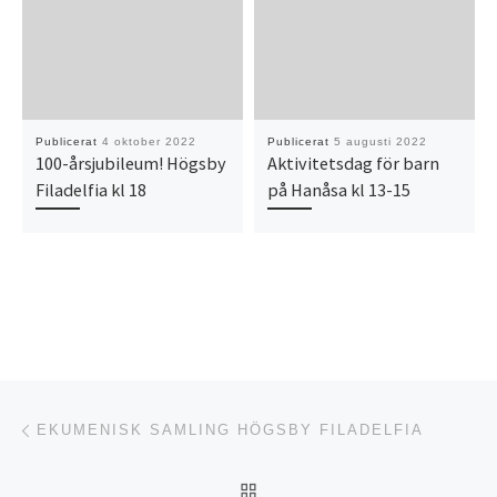
Publicerat
4 oktober 2022
Publicerat
5 augusti 2022
100-årsjubileum! Högsby
Aktivitetsdag för barn
Filadelfia kl 18
på Hanåsa kl 13-15
Inläggsnavigering
Föregående inlägg
EKUMENISK SAMLING HÖGSBY FILADELFIA
TILLBAKA TILL INLÄGGSL