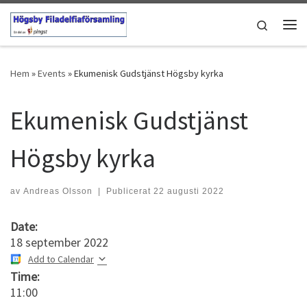
Hoppa till innehåll
Search
Men
Hem
»
Events
»
Ekumenisk Gudstjänst Högsby kyrka
Ekumenisk Gudstjänst
Högsby kyrka
av
Andreas Olsson
|
Publicerat
22 augusti 2022
Date:
18 september 2022
Add to Calendar
Time:
11:00