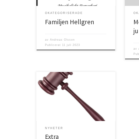
behö
tid 
OKATEGORISERADE
OK
Familjen Hellgren
M
ju
av
Andreas Olsson
Publicerat
11 juli 2023
av
Pub
Härmed kallas du som är medlem i
Filadelfiaförsamlingen i Högsby till ett
extra administrationsmöte gällande
stadgeändringar.
NYHETER
Extra