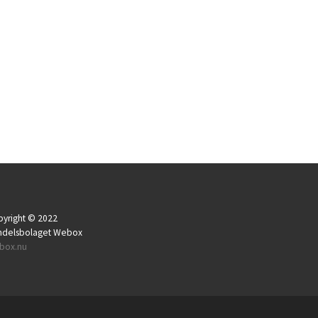
yright © 2022
ndelsbolaget Webox
box.nu