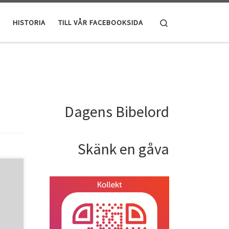
Search
HISTORIA
TILL VÅR FACEBOOKSIDA
Dagens Bibelord
Skänk en gåva
 god
a
är det
uds
r