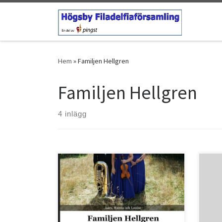
Hoppa till innehåll
Hem
»
Familjen Hellgren
Familjen Hellgren
4 inlägg
Psal
Herr
som t
Bostället 30/7
somm
skap
både