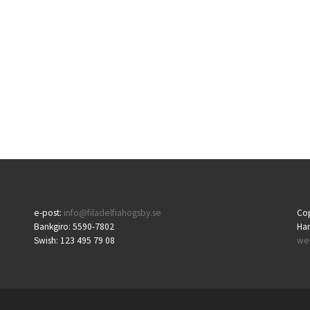
e-post:
info@filadelfiahogsby.se
Cop
Bankgiro: 5590-7802
Ha
Swish: 123 495 79 08
we