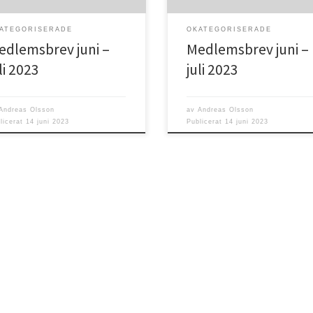
ver. Sommar innebär också en
behöver. Sommar innebär också 
för många som […]
tid för många som […]
ATEGORISERADE
OKATEGORISERADE
edlemsbrev juni –
Medlemsbrev juni –
li 2023
juli 2023
Andreas Olsson
av
Andreas Olsson
licerat
14 juni 2023
Publicerat
14 juni 2023