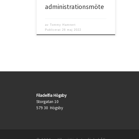
administrationsmöte
av
Tommy Hamnert
Publicerat
26 maj 2022
Filadelfia Högsby
Storgatan 10
579 30 Högsby